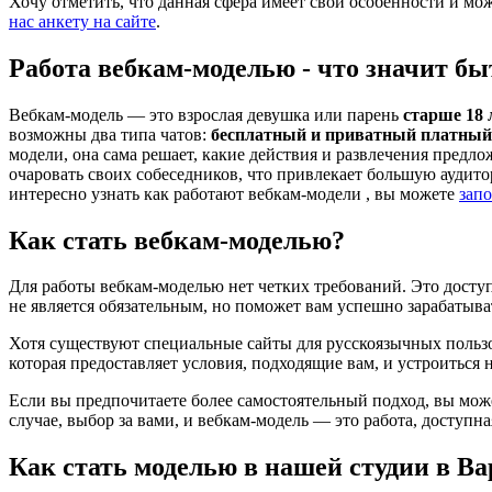
Хочу отметить, что данная сфера имеет свои особенности и мо
нас анкету на сайте
.
Работа вебкам-моделью - что значит бы
Вебкам-модель — это взрослая девушка или парень
старше 18 
возможны два типа чатов:
бесплатный и приватный платный
модели, она сама решает, какие действия и развлечения предл
очаровать своих собеседников, что привлекает большую аудит
интересно узнать как работают вебкам-модели , вы можете
запо
Как стать вебкам-моделью?
Для работы вебкам-моделью нет четких требований. Это досту
не является обязательным, но поможет вам успешно зарабатыват
Хотя существуют специальные сайты для русскоязычных польз
которая предоставляет условия, подходящие вам, и устроиться н
Если вы предпочитаете более самостоятельный подход, вы може
случае, выбор за вами, и вебкам-модель — это работа, доступн
Как стать моделью в нашей студии в В