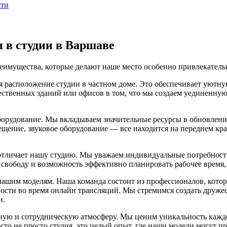
сти
и в студии в Варшаве
еимущества, которые делают наше место особенно привлекатель
 расположение студии в частном доме. Это обеспечивает уютну
ественных зданий или офисов в том, что мы создаем уединенную
орудование. Мы вкладываем значительные ресурсы в обновлени
щение, звуковое оборудование — все находится на переднем крае
отличает нашу студию. Мы уважаем индивидуальные потребност
 свободу и возможность эффективно планировать рабочее время,
нашим моделям. Наша команда состоит из профессионалов, кото
ности во время онлайн трансляций. Мы стремимся создать друже
и.
тную и сотрудническую атмосферу. Мы ценим уникальность кажд
сто не просто студия, это целый опыт, где наши модели могут 