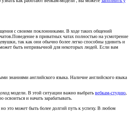
 узнать как работают вебкам-модели , вы можете
заполнить у
бщения с своими поклонниками. В ходе таких общений
чатов.Поведение в приватных чатах полностью на усмотрение
евушки, так как они обычно более легко способны удивить и
и может быть непривычной для некоторых людей. Если вам
ыми знаниями английского языка. Наличие английского языка
доход модели. В этой ситуации важно выбрать
вебкам-студию
,
о освоиться и начать зарабатывать.
но это может быть более долгий путь к успеху. В любом