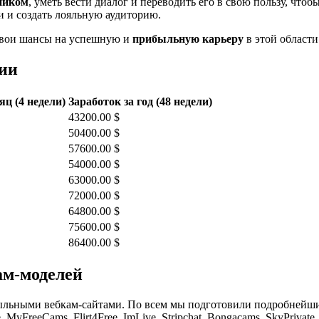
ником
, уметь вести диалог и переводить его в свою пользу, чтоб
и и создать лояльную аудиторию.
 свои шансы на успешную и
прибыльную карьеру
в этой области
дии
яц (4 недели)
Заработок за год (48 недели)
43200.00 $
50400.00 $
57600.00 $
54000.00 $
63000.00 $
72000.00 $
64800.00 $
75600.00 $
86400.00 $
ам-моделей
льными вебкам-сайтами. По всем мы подготовили подробнейшие 
 MyFreeCams, Flirt4Free, ImLive, Stripchat, Bongacams, SkyPrivate,