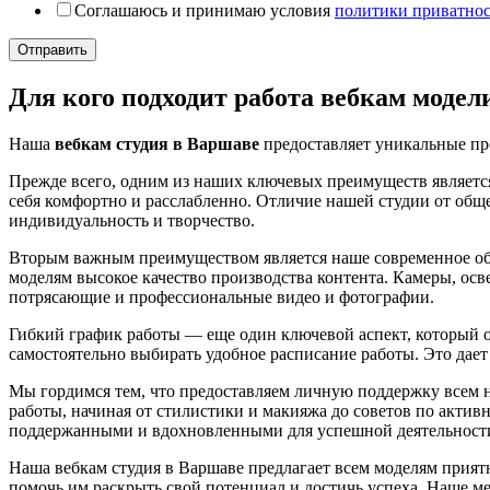
Соглашаюсь и принимаю условия
политики приватно
Отправить
Для кого подходит работа вебкам модел
Наша
вебкам студия в Варшаве
предоставляет уникальные пр
Прежде всего, одним из наших ключевых преимуществ является
себя комфортно и расслабленно. Отличие нашей студии от общ
индивидуальность и творчество.
Вторым важным преимуществом является наше современное об
моделям высокое качество производства контента. Камеры, осве
потрясающие и профессиональные видео и фотографии.
Гибкий график работы — еще один ключевой аспект, который 
самостоятельно выбирать удобное расписание работы. Это дает
Мы гордимся тем, что предоставляем личную поддержку всем 
работы, начиная от стилистики и макияжа до советов по актив
поддержанными и вдохновленными для успешной деятельност
Наша вебкам студия в Варшаве предлагает всем моделям прия
помочь им раскрыть свой потенциал и достичь успеха. Наше ме