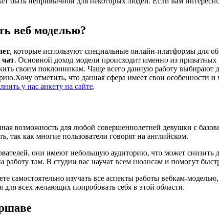
жет быть непривычной для некоторых людей. Если вам интересно
ть веб моделью?
лет
, которые используют специальные онлайн-платформы для о
 чат
. Основной доход модели происходит именно из приватных 
ожить своим поклонникам. Чаще всего данную работу выбирают д
орию.Хочу отметить, что данная сфера имеет свои особенности 
лнить у нас анкету на сайте
.
пная возможность для любой совершеннолетней девушки с базов
ь, так как многие пользователи говорят на английском.
ователей, они имеют небольшую аудиторию, что может снизить 
а работу там. В студии вас научат всем нюансам и помогут быстр
те самостоятельно изучать все аспекты работы вебкам-моделью, 
ая для всех желающих попробовать себя в этой области.
аршаве