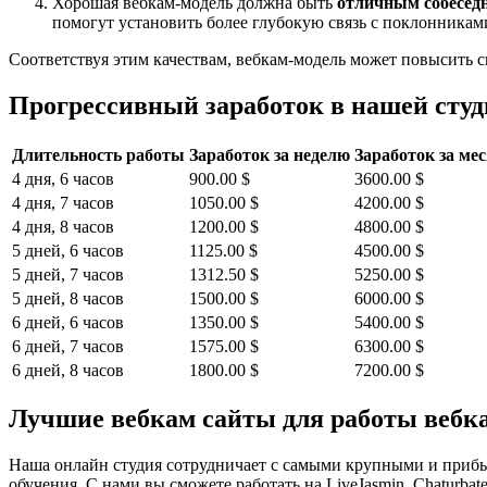
Хорошая вебкам-модель должна быть
отличным собесед
помогут установить более глубокую связь с поклонникам
Соответствуя этим качествам, вебкам-модель может повысить
Прогрессивный заработок в нашей сту
Длительность работы
Заработок за неделю
Заработок за мес
4 дня, 6 часов
900.00 $
3600.00 $
4 дня, 7 часов
1050.00 $
4200.00 $
4 дня, 8 часов
1200.00 $
4800.00 $
5 дней, 6 часов
1125.00 $
4500.00 $
5 дней, 7 часов
1312.50 $
5250.00 $
5 дней, 8 часов
1500.00 $
6000.00 $
6 дней, 6 часов
1350.00 $
5400.00 $
6 дней, 7 часов
1575.00 $
6300.00 $
6 дней, 8 часов
1800.00 $
7200.00 $
Лучшие вебкам сайты для работы вебк
Наша онлайн студия сотрудничает с самыми крупными и прибы
обучения. С нами вы сможете работать на LiveJasmin, Chaturbate,