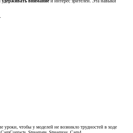
ы
удерживать внимание
и интерес зрителей. Эта навыки
.
уроки, чтобы у моделей не возникло трудностей в ходе
 CamContacts, Streamate, Streamray, Cam4